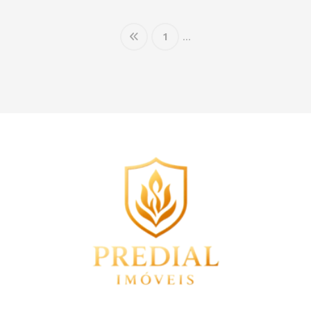
1
...