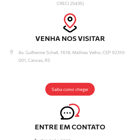
CRECI 25435J
VENHA NOS VISITAR
Av. Guilherme Schell, 7618, Mathias Velho, CEP 92310-
001, Canoas, RS
Saiba como chegar
ENTRE EM CONTATO