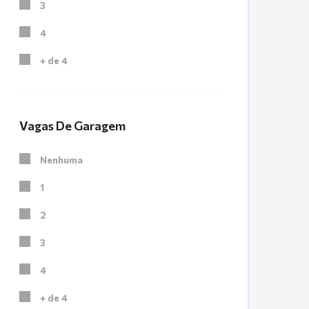
3
4
+ de 4
Vagas De Garagem
Nenhuma
1
2
3
4
+ de 4