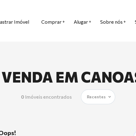
astrar Imóvel
Comprar
Alugar
Sobre nós
 VENDA EM CANOA
0
Imóveis encontrados
Recentes
Oops!