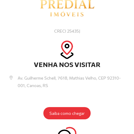
CRECI 25435J
VENHA NOS VISITAR
Av. Guilherme Schell, 7618, Mathias Velho, CEP 92310-
001, Canoas, RS
Saiba como chegar