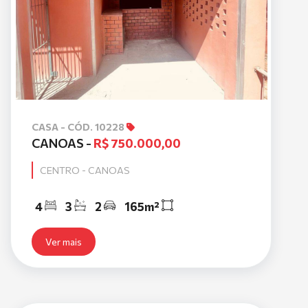
CASA - CÓD. 10228
CANOAS -
R$ 750.000,00
CENTRO - CANOAS
4
3
2
165m²
Ver mais