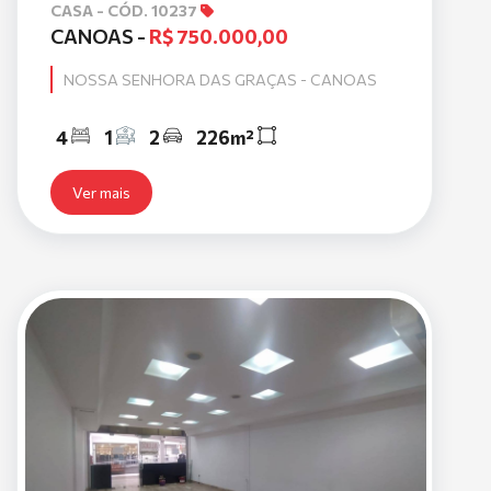
CASA - CÓD. 10237
CANOAS -
R$ 750.000,00
NOSSA SENHORA DAS GRAÇAS - CANOAS
4
1
2
226m²
Ver mais