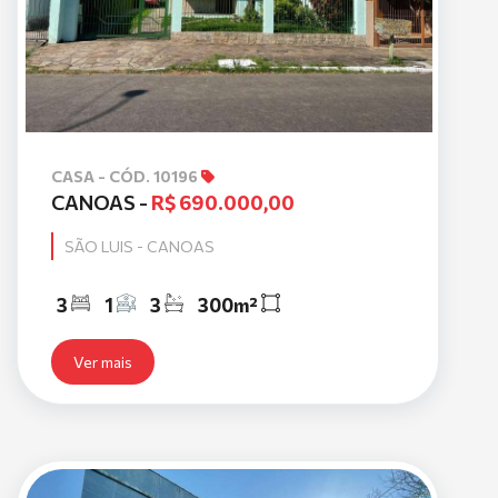
CASA - CÓD. 10196
CANOAS -
R$ 690.000,00
SÃO LUIS - CANOAS
3
1
3
300m²
Ver mais