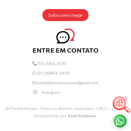
Saiba como chegar
ENTRE EM CONTATO
(51) 3464.3030
(51) 99864-6430
predialimoveiscanoas@gmail.com
Instagram
© Predial Imóveis. Todos os direitos reservados. CRECI - 25435J.
Desenvolvido por
Sami Sistemas
.