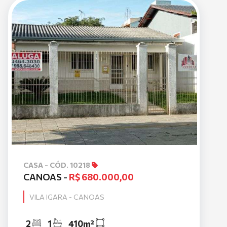
CASA - CÓD. 10218
CANOAS -
R$ 680.000,00
VILA IGARA - CANOAS
2
1
410m²