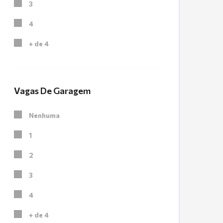
3
4
+ de 4
Vagas De Garagem
Nenhuma
1
2
3
4
+ de 4