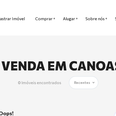
astrar Imóvel
Comprar
Alugar
Sobre nós
 VENDA EM CANOA
0
Imóveis encontrados
Recentes
Oops!